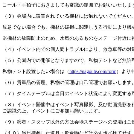
コール・手拍子におきましても常識の範囲でお願いいたしま
（３）会場内に設置されている機材には触れないでください
故意でない場合でも、機材の破損に関連しうる行動により機
※機材の故障防止のため、水気のあるものをステージ付近に
（４）イベント内での個人間トラブルにより、救急車等の対
（５）公園内での開催となりますので、私物テントなど無許
私物テント設置したい場合は（
https://nagoute.com/form
）より
（６）貴重品の管理、私物の管理は自己管理でお願いします
（７）タイムテーブルは当日のイベント状況により変更する
（８）イベント開催中はイベント写真撮影、及び動画撮影を
ご認識の上、イベントにご参加お願いします。
（９）演者・スタッフ以外の方は会場ステージへの登壇はご
（１０）当日持参した道具・飲食物などは必ずポイ捨てせず