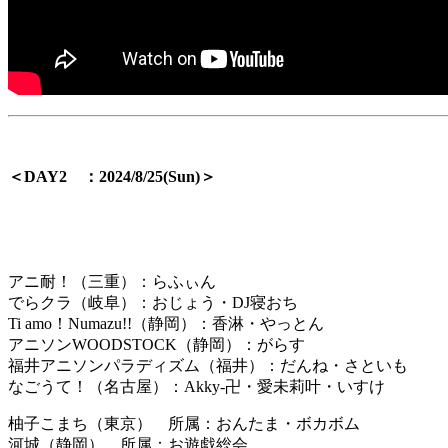
＜DAY2 ：2024/8/25(Sun)＞
アニ耐！（三重）：らふぃん
でらクラ（岐阜）：おじょう・DJ寝おち
Ti amo！Numazu!!（静岡）：香淋・やっとん
アニソンWOODSTOCK（静岡）：がらす
福井アニソンパラディズム（福井）：だんね・さといも
なごうて！（名古屋）：Akky-卍・愛未莉叶・いすけ
柚子こまち（東京） 所属：おんたま・ボカボム
河城（静岡） 所属：お遊戯総会