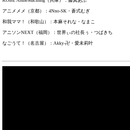
KOBE AntheMacthing（兵庫）：藤真あぶ
アニメメメ（京都）：4Nno-SK・蒼式むぎ
和我ママ！（和歌山）：本麻それな・なまこ
アニソンNEXT（福岡）：世界ぃの社長ぅ・つばきち
なごうて！（名古屋）：Akky-卍・愛未莉叶